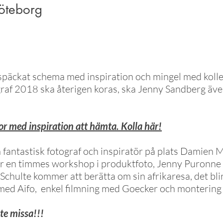
öteborg
lspäckat schema med inspiration och mingel med kolle
raf 2018 ska återigen koras, ska Jenny Sandberg även 
r med inspiration att hämta. Kolla här!
en fantastisk fotograf och inspiratör på plats Damien 
 en timmes workshop i produktfoto, Jenny Puronne i
h Schulte kommer att berätta om sin afrikaresa, det bl
med Aifo, enkel filmning med Goecker och montering 
nte missa!!!