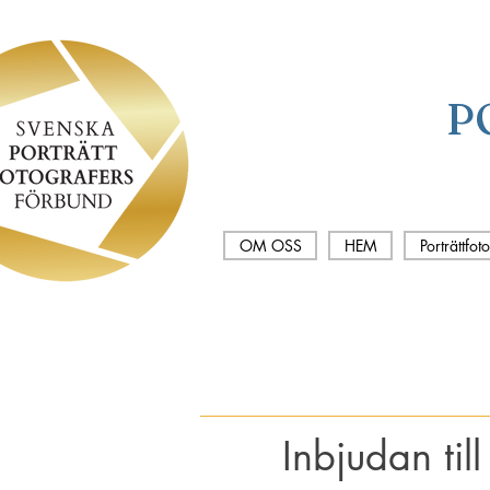
P
OM OSS
HEM
Porträttfot
Inbjudan ti