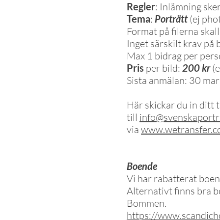
Regler
: Inlämning sker
Tema
:
Porträtt
(ej ph
Format på filerna skal
Inget särskilt krav på 
Max 1 bidrag per per
Pris
per bild:
200 kr
(e
Sista anmälan: 30 ma
Här skickar du in ditt 
till
info@svenskaportra
via
www.wetransfer.
Boende
Vi har rabatterat boe
Alternativt finns bra 
Bommen.
https://www.scandicho