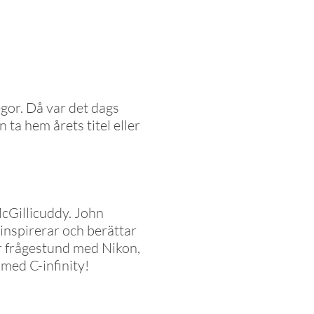
gor. Då var det dags
ta hem årets titel eller
McGillicuddy. John
nspirerar och berättar
ir frågestund med Nikon,
med C-infinity!