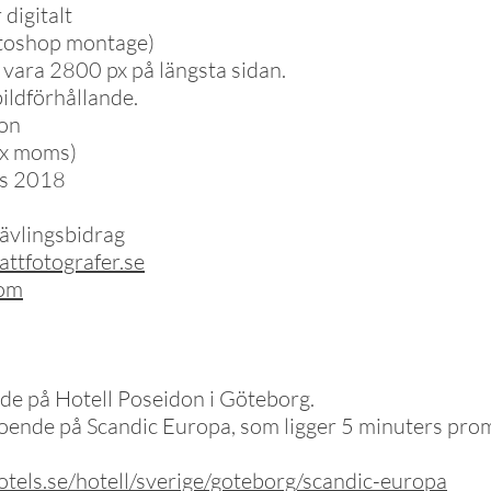
 digitalt
otoshop montage)
l vara 2800 px på längsta sidan.
bildförhållande.
son
x moms)
rs 2018
tävlingsbidrag
ttfotografer.se
com
nde på Hotell Poseidon i Göteborg.
boende på Scandic Europa, som ligger 5 minuters pro
tels.se/hotell/sverige/goteborg/scandic-europa